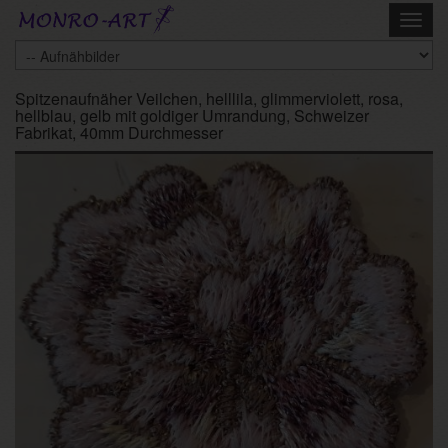
Skip
Toggl
to
navig
main
content
Spitzenaufnäher Veilchen, helllila, glimmerviolett, rosa,
hellblau, gelb mit goldiger Umrandung, Schweizer
Fabrikat, 40mm Durchmesser