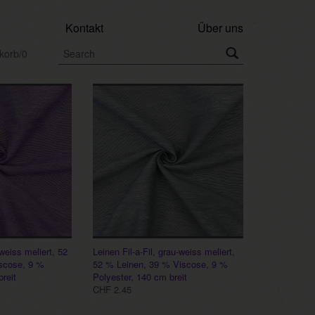
Kontakt
Über uns
korb/0
-weiss meliert, 52
Leinen Fil-a-Fil, grau-weiss meliert,
scose, 9 %
52 % Leinen, 39 % Viscose, 9 %
reit
Polyester, 140 cm breit
CHF 2.45