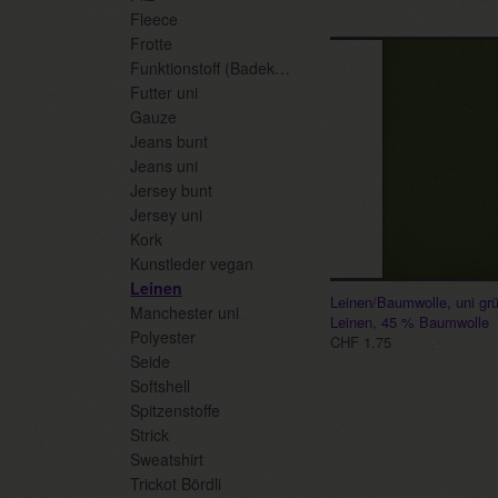
Fleece
Frotte
Funktionstoff (Badekl./Sport
Futter uni
Gauze
Jeans bunt
Jeans uni
Jersey bunt
Jersey uni
Kork
Kunstleder vegan
Leinen
Leinen/Baumwolle, uni gr
Manchester uni
Leinen, 45 % Baumwolle
Polyester
CHF 1.75
Seide
Softshell
Spitzenstoffe
Strick
Sweatshirt
Trickot Bördli