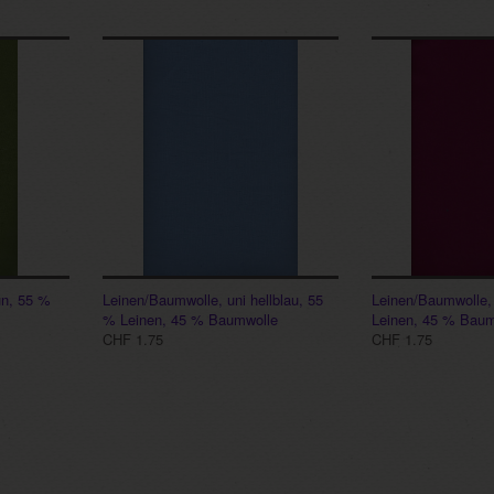
ün, 55 %
Leinen/Baumwolle, uni hellblau, 55
Leinen/Baumwolle, 
% Leinen, 45 % Baumwolle
Leinen, 45 % Baum
CHF 1.75
CHF 1.75