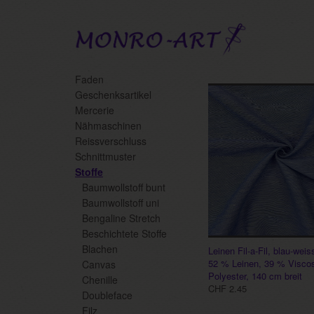
Fachliteratur
Faden
Leinen
Skip
Geschenksartikel
to
Mercerie
main
Nähmaschinen
content
Reissverschluss
Schnittmuster
Stoffe
Baumwollstoff bunt
Baumwollstoff uni
Bengaline Stretch
Beschichtete Stoffe
Blachen
Leinen Fil-a-Fil, blau-weis
52 % Leinen, 39 % Visco
Canvas
Polyester, 140 cm breit
Chenille
CHF 2.45
Doubleface
Filz