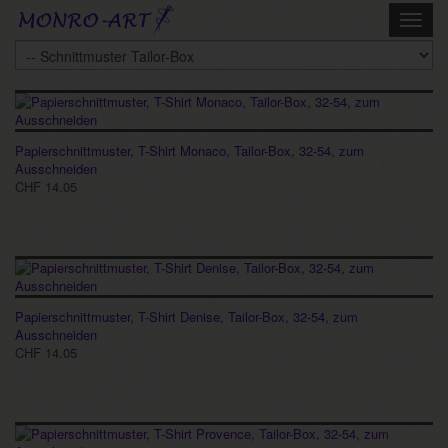
Skip
Toggl
to
navig
main
content
Schnittmuster
Tailor-
Box
Papierschnittmuster, T-Shirt Monaco, Tailor-Box, 32-54, zum
Ausschneiden
CHF 14.05
Papierschnittmuster, T-Shirt Denise, Tailor-Box, 32-54, zum
Ausschneiden
CHF 14.05