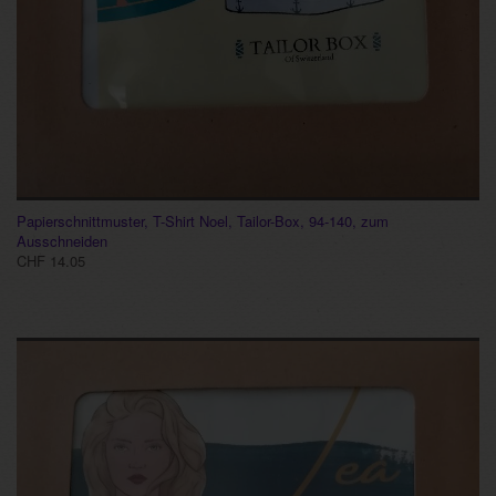
Papierschnittmuster, T-Shirt Noel, Tailor-Box, 94-140, zum
Ausschneiden
CHF 14.05