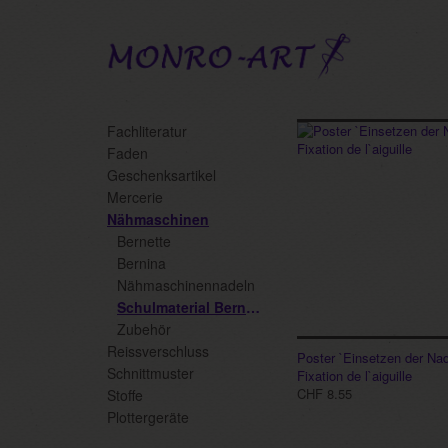
Schulmaterial
Skip
Fachliteratur
Bernina
to
Faden
main
Geschenksartikel
content
Mercerie
Nähmaschinen
Bernette
Bernina
Nähmaschinennadeln
Schulmaterial Bernina
Zubehör
Reissverschluss
Poster `Einsetzen der Nad
Schnittmuster
Fixation de l`aiguille
CHF 8.55
Stoffe
Plottergeräte