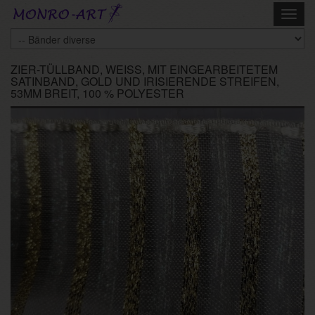
Skip
Toggl
to
navig
main
content
ZIER-TÜLLBAND, WEISS, MIT EINGEARBEITETEM
SATINBAND, GOLD UND IRISIERENDE STREIFEN,
53MM BREIT, 100 % POLYESTER