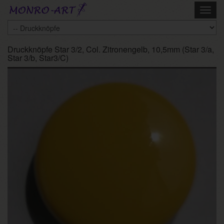
Skip
Toggl
to
navig
main
content
Druckknöpfe Star 3/2, Col. Zitronengelb, 10,5mm (Star 3/a,
Star 3/b, Star3/C)