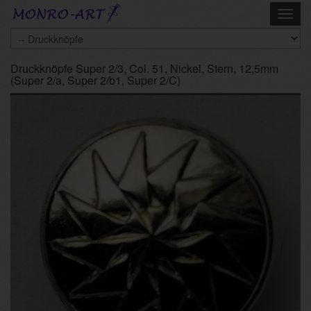
Skip
Toggl
to
navig
main
content
Druckknöpfe Super 2/3, Col. 51, Nickel, Stern, 12,5mm
(Super 2/a, Super 2/b1, Super 2/C)