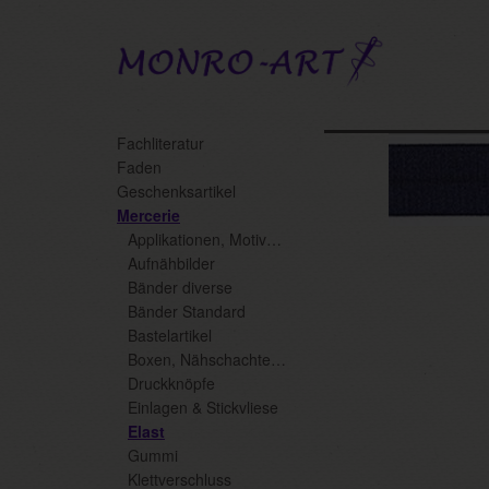
Skip
Fachliteratur
to
Faden
main
Geschenksartikel
content
Mercerie
Applikationen, Motive, Flickstoffe
Aufnähbilder
Bänder diverse
Bänder Standard
Bastelartikel
Boxen, Nähschachteln, Displays
Druckknöpfe
Einlagen & Stickvliese
Elast
Gummi
Klettverschluss