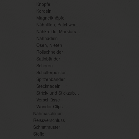
Knöpfe
Kordeln
Magnetknöpfe
Nähhilfen, Patchwork, diverse Mercerie
Nähkreide, Markierstifte
Nähnadeln
Ösen, Nieten
Rollschneider
Satinbänder
Scheren
Schulterpolster
Spitzenbänder
Stecknadeln
Strick- und Stickzubehör
Verschlüsse
Wonder Clips
Nähmaschinen
Reissverschluss
Schnittmuster
Stoffe