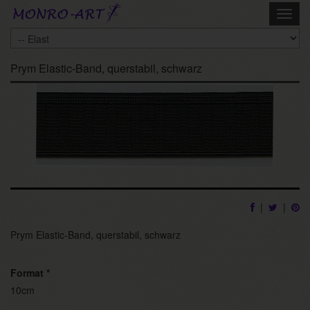
Skip
Toggl
to
navig
main
content
Prym Elastic-Band, querstabil, schwarz
|
|
Prym Elastic-Band, querstabil, schwarz
Format
*
10cm