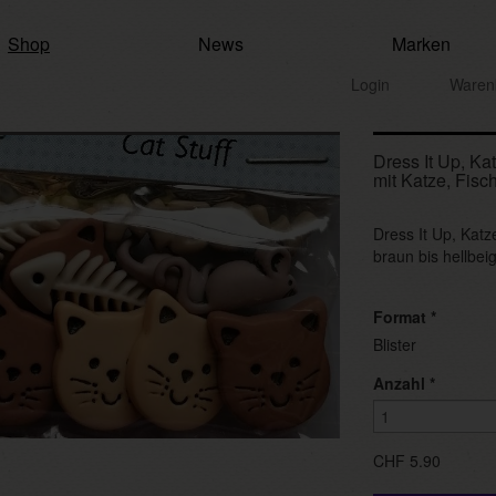
Shop
News
Marken
Login
Waren
Dress It Up, Ka
mit Katze, Fisch
Dress It Up, Katz
braun bis hellbei
Format
*
Blister
Anzahl
*
CHF 5.90