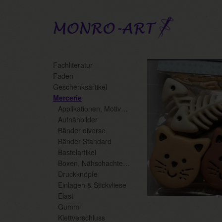
Skip
Fachliteratur
to
Faden
main
Geschenksartikel
content
Mercerie
Applikationen, Motive, Flickstoffe
Aufnähbilder
Bänder diverse
Bänder Standard
Bastelartikel
Boxen, Nähschachteln, Displays
Druckknöpfe
Einlagen & Stickvliese
Elast
Gummi
Klettverschluss