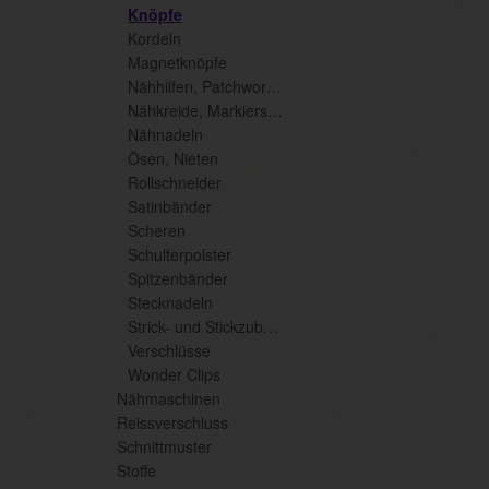
Knöpfe
Kordeln
Magnetknöpfe
Nähhilfen, Patchwork, diverse Mercerie
Nähkreide, Markierstifte
Nähnadeln
Ösen, Nieten
Rollschneider
Satinbänder
Scheren
Schulterpolster
Spitzenbänder
Stecknadeln
Strick- und Stickzubehör
Verschlüsse
Wonder Clips
Nähmaschinen
Reissverschluss
Schnittmuster
Stoffe