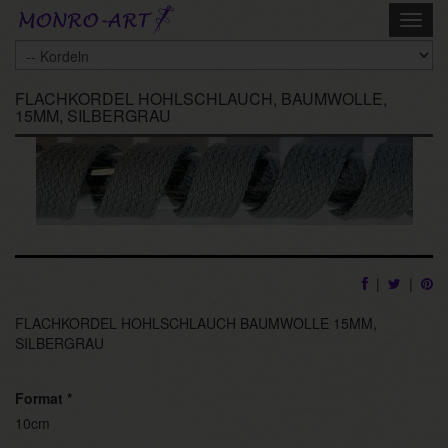
Skip
Toggl
to
navig
main
content
FLACHKORDEL HOHLSCHLAUCH, BAUMWOLLE,
15MM, SILBERGRAU
|
|
FLACHKORDEL HOHLSCHLAUCH BAUMWOLLE 15MM,
SILBERGRAU
Format
*
10cm