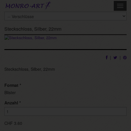
Skip
Toggl
to
navig
main
content
Steckschloss, Silber, 22mm
|
|
Steckschloss, Silber, 22mm
Format
*
Blister
Anzahl
*
CHF 3.60