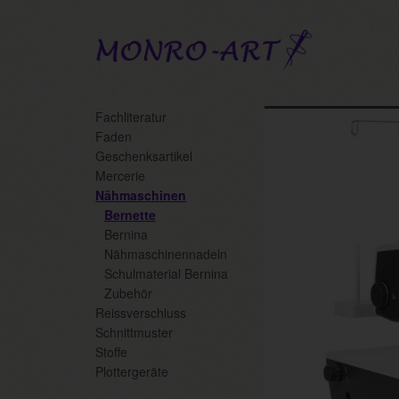
Skip
Fachliteratur
to
Faden
main
Geschenksartikel
content
Mercerie
Nähmaschinen
Bernette
Bernina
Nähmaschinennadeln
Schulmaterial Bernina
Zubehör
Reissverschluss
Schnittmuster
Stoffe
Plottergeräte