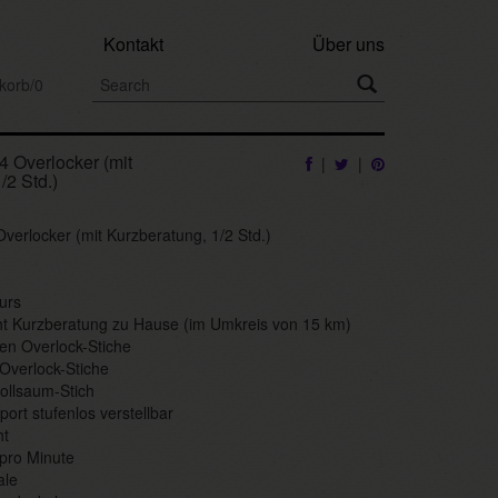
Kontakt
Über uns
korb/0
Overlocker (mit
|
|
/2 Std.)
rlocker (mit Kurzberatung, 1/2 Std.)
urs
t Kurzberatung zu Hause (im Umkreis von 15 km)
den Overlock-Stiche
 Overlock-Stiche
ollsaum-Stich
sport stufenlos verstellbar
ht
 pro Minute
ale