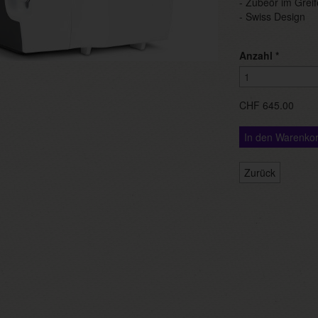
- Zubeör im Greif
- Swiss Design
Anzahl
*
CHF 645.00
In den Warenko
Zurück