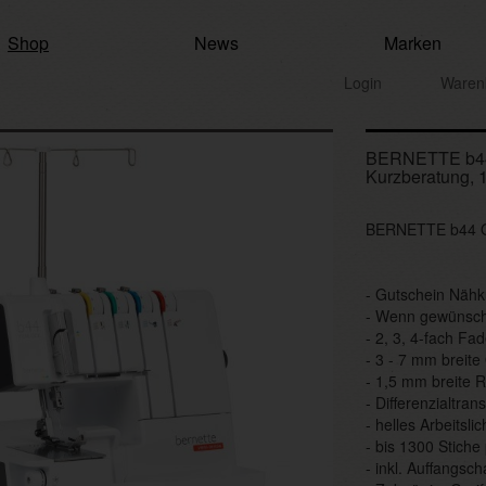
Shop
News
Marken
Login
Waren
BERNETTE b44 
Kurzberatung, 1
BERNETTE b44 Ove
- Gutschein Nähk
- Wenn gewünsch
- 2, 3, 4-fach Fa
- 3 - 7 mm breite
- 1,5 mm breite R
- Differenzialtran
- helles Arbeitslic
- bis 1300 Stiche
- inkl. Auffangsch