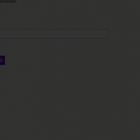
erdeckel
rb