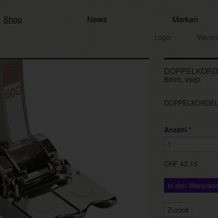
Shop
News
Marken
Login
Waren
DOPPELKORDE
8mm, verp.
DOPPELKORDELF
Anzahl
*
CHF 42.15
In den Warenko
Zurück