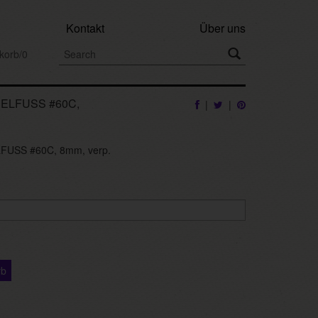
Kontakt
Über uns
korb/0
LFUSS #60C,
|
|
USS #60C, 8mm, verp.
rb