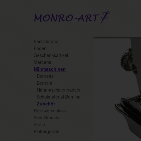
Skip
Fachliteratur
to
Faden
main
Geschenksartikel
content
Mercerie
Nähmaschinen
Bernette
Bernina
Nähmaschinennadeln
Schulmaterial Bernina
Zubehör
Reissverschluss
Schnittmuster
Stoffe
Plottergeräte