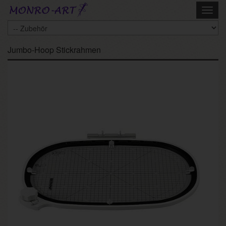
Skip
Toggl
to
navig
main
content
Jumbo-Hoop Stickrahmen