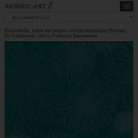
Skip
Toggl
to
navig
main
content
Baumwolle, türkis mit beigen und dunkelblauen Blumen,
für Patchwork, 100 % Premium Baumwolle