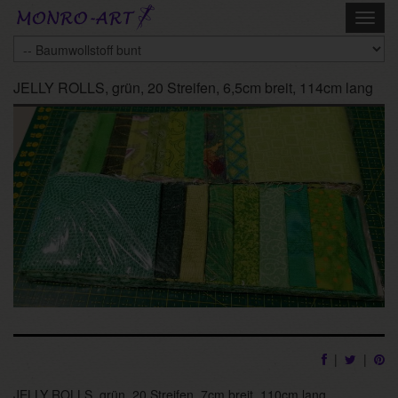
Skip
Toggl
to
navig
main
content
JELLY ROLLS, grün, 20 Streifen, 6,5cm breit, 114cm lang
|
|
JELLY ROLLS, grün, 20 Streifen, 7cm breit, 110cm lang