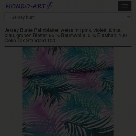
Skip
Toggl
to
navig
main
content
Jersey Bunte Palmblätter, weiss mit pink, violett, türiks,
blau, grünen Blätter, 95 % Baumwolle, 5 % Elasthan, 100
Oeko Tex Standard 100