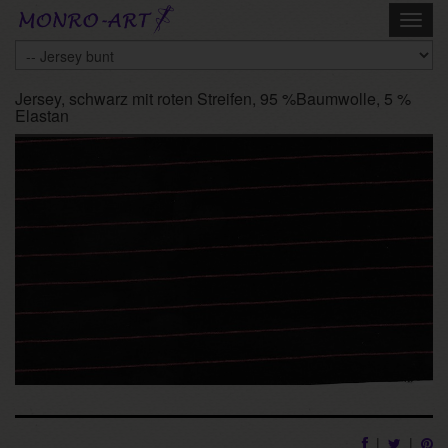
Skip
Toggl
to
navig
main
content
Jersey, schwarz mit roten Streifen, 95 %Baumwolle, 5 %
Elastan
|
|