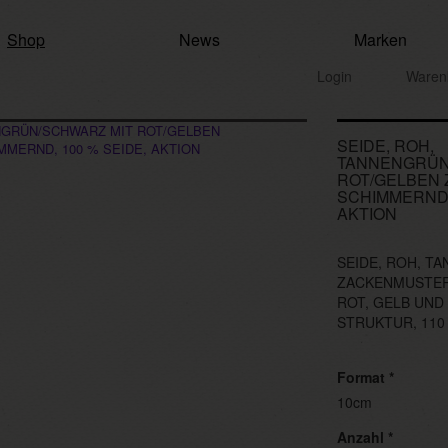
Shop
News
Marken
Login
Waren
SEIDE, ROH,
TANNENGRÜN
ROT/GELBEN
SCHIMMERND, 
AKTION
SEIDE, ROH, T
ZACKENMUSTER
ROT, GELB UN
STRUKTUR, 110 
Format
*
10cm
Anzahl
*