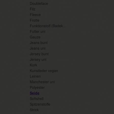
Doubleface
Filz
Fleece
Frotte
Funktionstoff (Badekl./Sport
Futter uni
Gauze
Jeans bunt
Jeans uni
Jersey bunt
Jersey uni
Kork
Kunstleder vegan
Leinen
Manchester uni
Polyester
Seide
Softshell
Spitzenstoffe
Strick