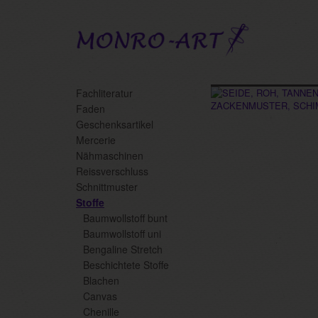
Skip
Fachliteratur
to
Faden
main
Geschenksartikel
content
Mercerie
Nähmaschinen
Reissverschluss
Schnittmuster
Stoffe
Baumwollstoff bunt
Baumwollstoff uni
Bengaline Stretch
Beschichtete Stoffe
Blachen
Canvas
Chenille